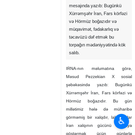
mesajında yazıb: Bugünkü
Xürrəmşəhr İran, Fars körfəzi
və Hörmüz boğazıdır və
müqavimət, fədakarlıq və
təcavüzü dəf etmək bu
torpağın mədəniyyətində kök
salıb.
IRNA-nın məlumatına görə,
Məsud Pezzekian X sosial
şəbəkəsində yazıb: Bugünkü
Xürrəmşəhr İran, Fars körfəzi və
Hörmüz boğazıdır. Bu gün
millətimiz hələ də müharibə
görməmiş bir xalqdır, lakin onlar
♿︎
İran xalqının gücünü dünyaya
göstərmək üçün günlərlə