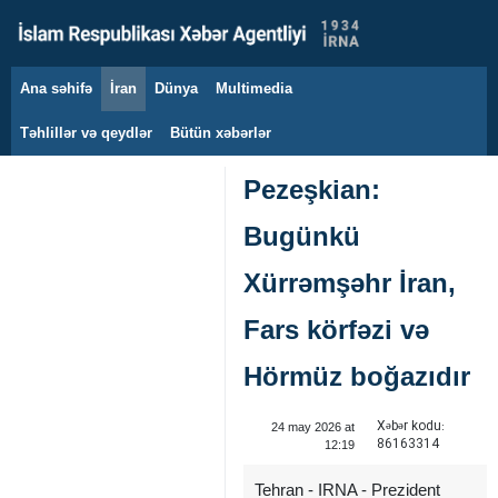
Ana səhifə
İran
Dünya
Multimedia
9 avqust 2026
Təhlillər və qeydlər
Bütün xəbərlər
Pezeşkian:
Bugünkü
Xürrəmşəhr İran,
Fars körfəzi və
Hörmüz boğazıdır
Xəbər kodu:
24 may 2026 at
86163314
12:19
Tehran - IRNA - Prezident