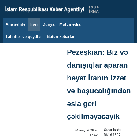
Ana səhifə
İran
Dünya
Multimedia
7 avqust 2026
Təhlillər və qeydlər
Bütün xəbərlər
Pezeşkian: Biz və
danışıqlar aparan
heyət İranın izzət
və başucalığından
əsla geri
çəkilməyəcəyik
Xəbər kodu:
24 may 2026 at
86163687
17:42