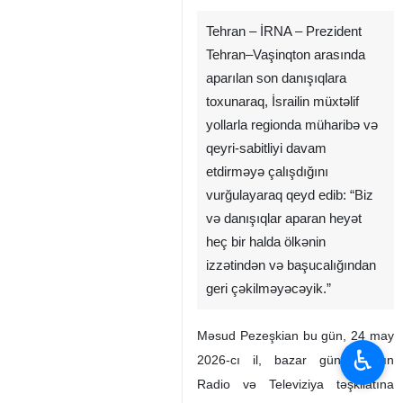
Tehran – İRNA – Prezident
Tehran–Vaşinqton arasında
aparılan son danışıqlara
toxunaraq, İsrailin müxtəlif
yollarla regionda müharibə və
qeyri-sabitliyi davam
etdirməyə çalışdığını
vurğulayaraq qeyd edib: “Biz
və danışıqlar aparan heyət
heç bir halda ölkənin
izzətindən və başucalığından
geri çəkilməyəcəyik.”
Məsud Pezeşkian bu gün, 24 may
♿︎
2026-cı il, bazar günü İranın
Radio və Televiziya təşkilatına