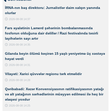
İRNA-nın baş direktoru: Jurnalistlər daim xalqın yanında
olurlar
2026-08-08 14:37
Fars əyalətinin Lamerd şəhərinin bombalanmasında
fosforun olduğuna dair dəlillər / Razi festivalında təsirli
layihələrin sayı artır
2026-08-08 14:35
Gilanda beyin ölümü keçirən 15 yaşlı yeniyetmə üç xəstəyə
həyat verdi
2026-08-08 14:31
Vilayəti: Xarici qüvvələr regionu tərk etməlidir
2026-08-08 14:28
Qəribabadi: Xəzər Konvensiyasının ratifikasiyasının yatağı
və alt yatağının sərhədlərinin müəyyən edilməsi ilə heç bir
əlaqəsi yoxdur
2026-08-08 14:25