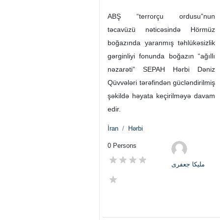
ABŞ “terrorçu ordusu”nun
təcavüzü nəticəsində Hörmüz
boğazında yaranmış təhlükəsizlik
gərginliyi fonunda boğazın “ağıllı
nəzarəti” SEPAH Hərbi Dəniz
Qüvvələri tərəfindən gücləndirilmiş
şəkildə həyata keçirilməyə davam
edir.
İran
Hərbi
0 Persons
ملیکا جعفری