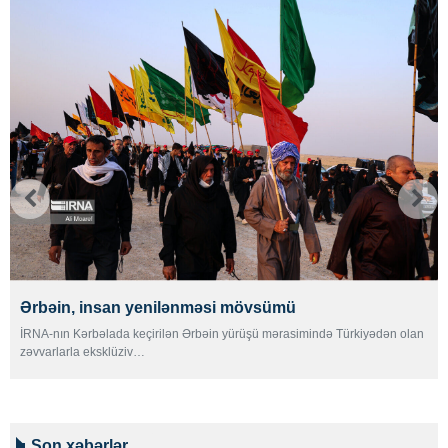
Ərbəin, insan yenilənməsi mövsümü
İRNA-nın Kərbəlada keçirilən Ərbəin yürüşü mərasimində Türkiyədən olan
zəvvarlarla eksklüziv…
Son xəbərlər