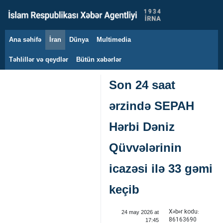
Ana səhifə
İran
Dünya
Multimedia
8 avqust 2026
Təhlillər və qeydlər
Bütün xəbərlər
Son 24 saat
ərzində SEPAH
Hərbi Dəniz
Qüvvələrinin
icazəsi ilə 33 gəmi
keçib
Xəbər kodu:
24 may 2026 at
86163690
17:45