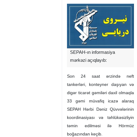
SEPAH-ın informasiya
mərkəzi açıqlayıb:
Son 24 saat ərzində neft
tankerləri, konteyner daşıyan və
digər ticarət gəmiləri daxil olmaqla
33 gəmi müvafiq icazə alaraq
SEPAH Hərbi Dəniz Qüvvələrinin
koordinasiyası və təhlükəsizliyin
təmin edilməsi ilə Hörmüz
boğazından keçib.