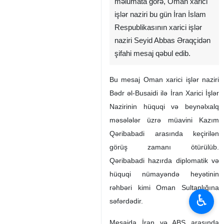
məlumata görə, Oman xarici
işlər naziri bu gün İran İslam
Respublikasının xarici işlər
naziri Seyid Abbas Əraqçidən
şifahi mesaj qəbul edib.
Bu mesaj Oman xarici işlər naziri
Bədr əl-Busaidi ilə İran Xarici İşlər
Nazirinin hüquqi və beynəlxalq
məsələlər üzrə müavini Kazım
Qəribabadi arasında keçirilən
görüş zamanı ötürülüb.
Qəribabadi hazırda diplomatik və
hüquqi nümayəndə heyətinin
rəhbəri kimi Oman Sultanlığına
♿︎
səfərdədir.
Mesajda İran və ABŞ arasında