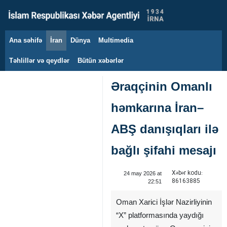
Ana səhifə
İran
Dünya
Multimedia
6 avqust 2026
Təhlillər və qeydlər
Bütün xəbərlər
Əraqçinin Omanlı
həmkarına İran–
ABŞ danışıqları ilə
bağlı şifahi mesajı
Xəbər kodu:
24 may 2026 at
86163885
22:51
Oman Xarici İşlər Nazirliyinin
“X” platformasında yaydığı