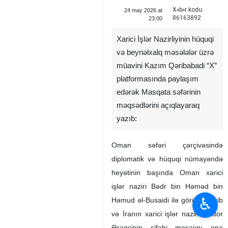
Xəbər kodu:
24 may 2026 at
86163892
23:00
Xarici İşlər Nazirliyinin hüquqi
və beynəlxalq məsələlər üzrə
müavini Kazım Qəribabadi “X”
platformasında paylaşım
edərək Masqata səfərinin
məqsədlərini açıqlayaraq
yazıb:
Oman səfəri çərçivəsində
diplomatik və hüquqi nümayəndə
heyətinin başında Oman xarici
işlər naziri Bədr bin Həməd bin
♿︎
Həmud əl-Busaidi ilə görüş keçirib
və İranın xarici işlər naziri doktor
Əraqçinin şifahi mesajını ona