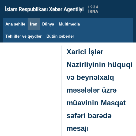
Ana səhifə
İran
Dünya
Multimedia
7 avqust 2026
Təhlillər və qeydlər
Bütün xəbərlər
Xarici İşlər
Nazirliyinin hüquqi
və beynəlxalq
məsələlər üzrə
müavinin Masqat
səfəri barədə
mesajı