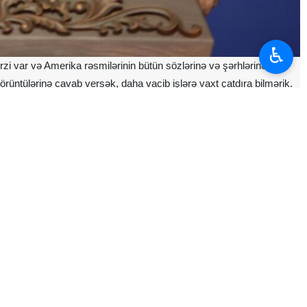
♿︎
ərzi var və Amerika rəsmilərinin bütün sözlərinə və şərhlərinə
görüntülərinə cavab versək, daha vacib işlərə vaxt çatdıra bilmərik.
qət yetiririk."
5 may bazar ertəsi günü keçirilən mətbuat konfransında bildirib ki, bu
arşı müqavimət və sarsılmazlıq günü və bu torpağı və suyu müdafiə
ətli danışıqlar qrupu bu narahatlığı aradan qaldırmaq üçün hansı
xdur" deyə qeyd edərək bildirdi: "Zəmanət sizin gücünüzdür; zəmanət
n xalqının tədbirlərinin və İran İslam Respublikasının tədbirlərinin nə
ləri olan hökumətin bir hissəsidir. Danışıqların əsas məqsədi hazırda