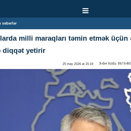
 xəbərlər
qlarda milli maraqları təmin etmək üçün
 diqqət yetirir
Xəbər kodu:
861646
25 may 2026 at 15:19