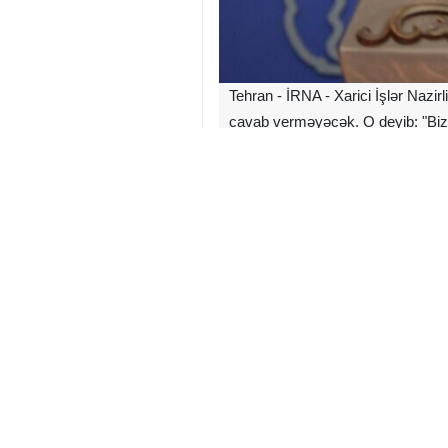
Tehran - İRNA - Xarici İşlər Nazir
cavab verməyəcək. O deyib: "Bizim 
Biz İranın milli maraqlarını qorum
İRNA-nın xarici siyasət müxbirinin v
gün, 24 may İran xalqının müqavim
etmək üçün canlarını fəda edən bütü
Bəqayi, "ABŞ hökumətinin İranla d
tədbirlərə malikdir?" sualına cava
İran xalqının təcavüzkarlara verdiyi
olduğunu soruşmalısınız. Danışıqlar
müharibənin dayandırılmasıdır və bu