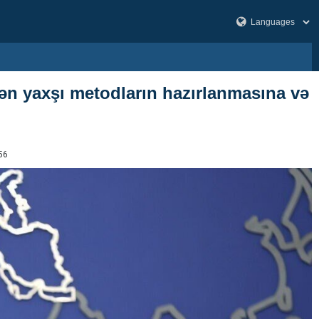
 ən yaxşı metodların hazırlanmasına və
56