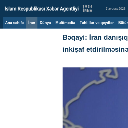
7 avqust 2026
Ana səhifə
İran
Dünya
Multimedia
Təhlillər və qeydlər
Bütün
Bəqayi: İran danışı
inkişaf etdirilməsinə