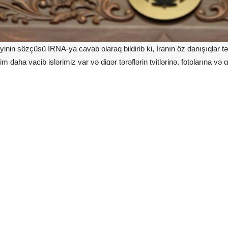
liyinin sözçüsü İRNA-ya cavab olaraq bildirib ki, İranın öz danışıqlar t
daha vacib işlərimiz var və digər tərəflərin tvitlərinə, fotolarına və 
aq üçün ən yaxşı metodların hazırlanmasına və inkişaf etdirilməsinə diq
erdiyi məlumata görə, Xarici İşlər Nazirliyinin sözçüsü İsmail Bəqayi 2
ətini anmaq günüdür və 24 may İran xalqının xarici hərbi təcavüzə q
n şəhidlərin ruhlarının anım günüdür.
avamlı sülhə sadiq qalması üçün hansı zəmanət var? Ölkəmizin hörm
b olaraq "Amerikanın öhdəliklərinə sadiq qalmasına heç bir zəmanət yo
 bir təcrübə və dərsdir. Danışıq qrupunun tədbirlərinə gəldikdə isə, İra
 aparanlar və diplomatik aparat diplomatiya sahəsində aydın məsuliyyət
 mərhələdə biz nüvə məsələsinin təfərrüatlarını müzakirə etmirik.