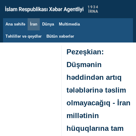
Ana səhifə
İran
Dünya
Multimedia
8 avqust 2026
Təhlillər və qeydlər
Bütün xəbərlər
Pezeşkian:
Düşmənin
həddindən artıq
tələblərinə təslim
olmayacağıq - İran
millətinin
hüquqlarına tam