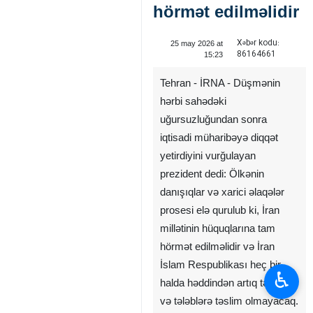
hörmət edilməlidir
Xəbər kodu:
25 may 2026 at
86164661
15:23
Tehran - İRNA - Düşmənin
hərbi sahədəki
uğursuzluğundan sonra
iqtisadi müharibəyə diqqət
yetirdiyini vurğulayan
prezident dedi: Ölkənin
danışıqlar və xarici əlaqələr
prosesi elə qurulub ki, İran
millətinin hüquqlarına tam
hörmət edilməlidir və İran
İslam Respublikası heç bir
♿︎
halda həddindən artıq təzyiq
və tələblərə təslim olmayacaq.