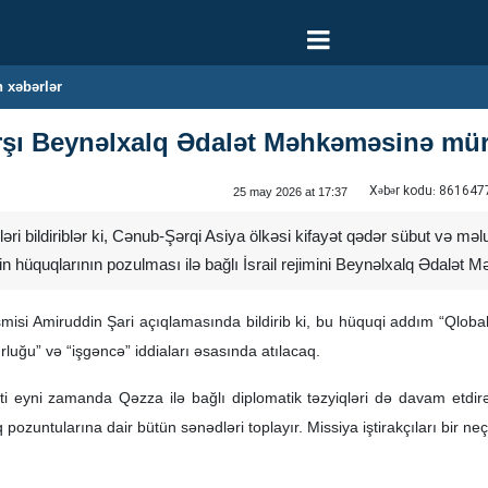
 xəbərlər
arşı Beynəlxalq Ədalət Məhkəməsinə müra
Xəbər kodu:
861647
25 may 2026 at 17:37