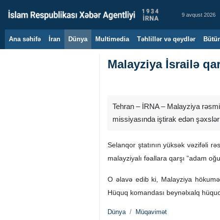
9 avqust 2026
Ana səhifə
İran
Dünya
Multimedia
Təhlillər və qeydlər
Bütün
Malayziya İsrailə q