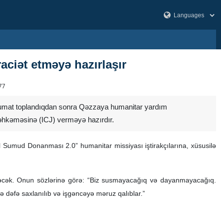
ciət etməyə hazırlaşır
77