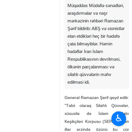
Müqəddəs Müdafiə sənədləri,
araşdırmalar və nəşr
mərkəzinin rəhbəri Ramazan
Şərif bildirib: ABŞ və sionistlər
elan etdikləri heç bir hədəfə
çata bilməyiblər. Həmin
hədəflər İran İslam
Respublikasının devrilməsi,
ölkənin parçalanması və
silahlı qüvvələrin məhv
edilməsi idi.
General Ramazan Şərif qeyd edib:
"Təbii olaraq Silahlı Qüvvələr,
xüsusilə də İslam İnqilabı
♿︎
Keşikçiləri Korpusu (SEPAH) ötən
illər ərzində özünü bu cür