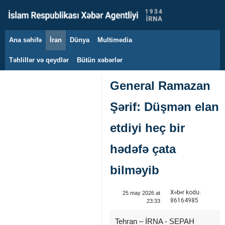
Ana səhifə
İran
Dünya
Multimedia
8 avqust 2026
Təhlillər və qeydlər
Bütün xəbərlər
General Ramazan
Şərif: Düşmən elan
etdiyi heç bir
hədəfə çata
bilməyib
Xəbər kodu:
25 may 2026 at
86164985
23:33
Tehran – İRNA - SEPAH