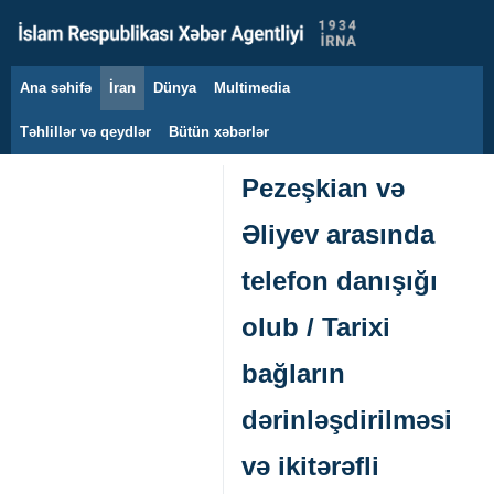
Ana səhifə
İran
Dünya
Multimedia
9 avqust 2026
Təhlillər və qeydlər
Bütün xəbərlər
Pezeşkian və
Əliyev arasında
telefon danışığı
olub / Tarixi
bağların
dərinləşdirilməsi
və ikitərəfli