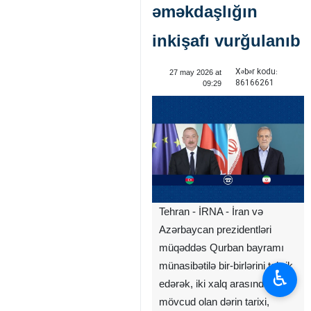
əməkdaşlığın
inkişafı vurğulanıb
Xəbər kodu:
27 may 2026 at
86166261
09:29
Tehran - İRNA - İran və
Azərbaycan prezidentləri
müqəddəs Qurban bayramı
münasibətilə bir-birlərini təbrik
♿︎
edərək, iki xalq arasında
mövcud olan dərin tarixi,