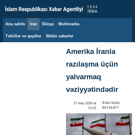
Ana səhifə
İran
Dünya
Multimedia
10 avqust 2026
Təhlillər və qeydlər
Bütün xəbərlər
Amerika İranla
razılaşma üçün
yalvarmaq
vəziyyətindədir
Xəbər kodu:
27 may 2026 at
86166417
13:23