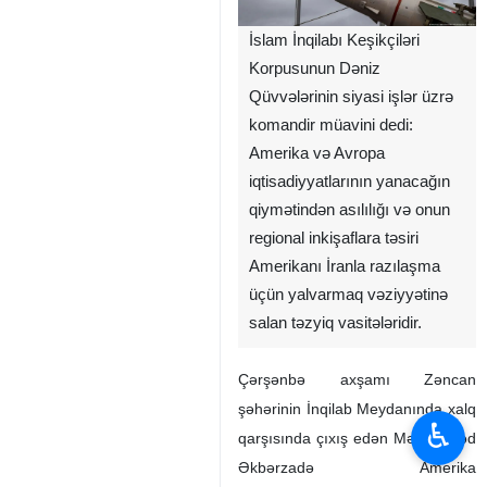
İslam İnqilabı Keşikçiləri
Korpusunun Dəniz
Qüvvələrinin siyasi işlər üzrə
komandir müavini dedi:
Amerika və Avropa
iqtisadiyyatlarının yanacağın
qiymətindən asılılığı və onun
regional inkişaflara təsiri
Amerikanı İranla razılaşma
üçün yalvarmaq vəziyyətinə
salan təzyiq vasitələridir.
Çərşənbə axşamı Zəncan
şəhərinin İnqilab Meydanında xalq
♿︎
qarşısında çıxış edən Məhəmməd
Əkbərzadə Amerika