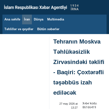
Ana səhifə
İran
Dünya
Multimedia
7 avqust 2026
Təhlillər və qeydlər
Bütün xəbərlər
Tehranın Moskva
Təhlükəsizlik
Zirvəsindəki təklifi
- Baqiri: Çoxtərəfli
təşəbbüs izah
ediləcək
Xəbər kodu:
27 may 2026 at
86166419
13:27