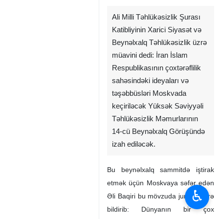
Ali Milli Təhlükəsizlik Şurası
Katibliyinin Xarici Siyasət və
Beynəlxalq Təhlükəsizlik üzrə
müavini dedi: İran İslam
Respublikasının çoxtərəflilik
sahəsindəki ideyaları və
təşəbbüsləri Moskvada
keçiriləcək Yüksək Səviyyəli
Təhlükəsizlik Məmurlarının
14-cü Beynəlxalq Görüşündə
izah ediləcək.
Bu beynəlxalq sammitdə iştirak
etmək üçün Moskvaya səfər edən
♿︎
Əli Baqiri bu mövzuda jurnalistlərə
bildirib: Dünyanın bir çox