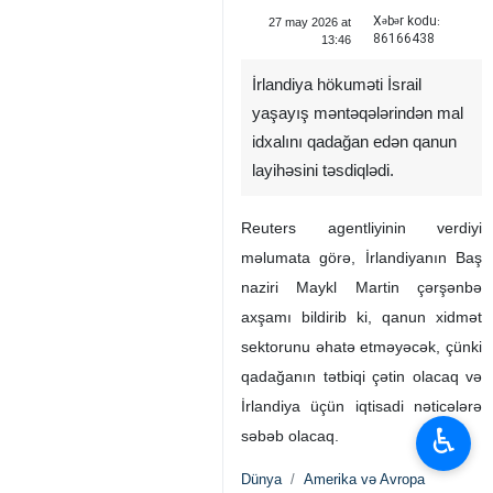
Xəbər kodu:
27 may 2026 at
86166438
13:46
İrlandiya hökuməti İsrail
yaşayış məntəqələrindən mal
idxalını qadağan edən qanun
layihəsini təsdiqlədi.
Reuters agentliyinin verdiyi
məlumata görə, İrlandiyanın Baş
naziri Maykl Martin çərşənbə
axşamı bildirib ki, qanun xidmət
sektorunu əhatə etməyəcək, çünki
qadağanın tətbiqi çətin olacaq və
İrlandiya üçün iqtisadi nəticələrə
♿︎
səbəb olacaq.
Dünya
Amerika və Avropa