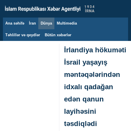
Ana səhifə
İran
Dünya
Multimedia
6 avqust 2026
Təhlillər və qeydlər
Bütün xəbərlər
İrlandiya hökuməti
İsrail yaşayış
məntəqələrindən
idxalı qadağan
edən qanun
layihəsini
təsdiqlədi