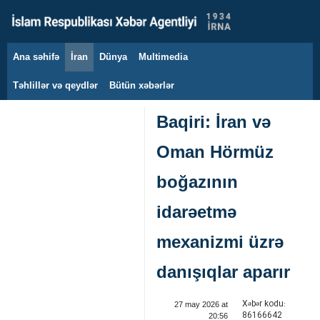
Ana səhifə
İran
Dünya
Multimedia
9 avqust 2026
Təhlillər və qeydlər
Bütün xəbərlər
Baqiri: İran və
Oman Hörmüz
boğazının
idarəetmə
mexanizmi üzrə
danışıqlar aparır
Xəbər kodu:
27 may 2026 at
86166642
20:56