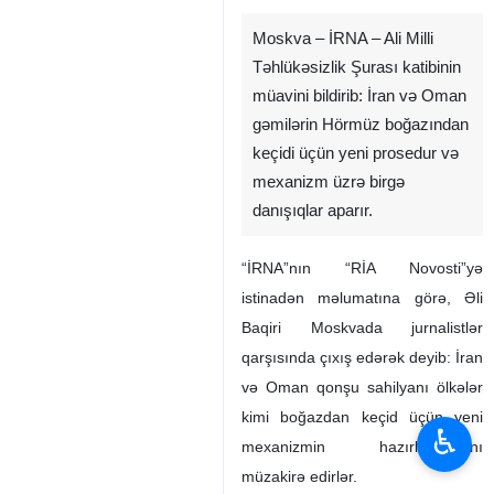
Moskva – İRNA – Ali Milli
Təhlükəsizlik Şurası katibinin
müavini bildirib: İran və Oman
gəmilərin Hörmüz boğazından
keçidi üçün yeni prosedur və
mexanizm üzrə birgə
danışıqlar aparır.
“İRNA”nın “RİA Novosti”yə
istinadən məlumatına görə, Əli
Baqiri Moskvada jurnalistlər
qarşısında çıxış edərək deyib: İran
və Oman qonşu sahilyanı ölkələr
kimi boğazdan keçid üçün yeni
♿︎
mexanizmin hazırlanmasını
müzakirə edirlər.