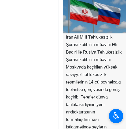
İran Ali Milli Təhlükəsizlik
Şurası katibinin müavini Əli
Baqiri ilə Rusiya Təhlükəsizlik
Şurası katibinin müavini
Moskvada keçirilən yüksək
səviyyəli təhlükəsizlik
rəsmilərinin 14-cü beynəlxalq
toplantısı çərçivəsində görüş
keçirib. Tərəflər dünya
təhlükəsizliyinin yeni
arxitekturasının
♿︎
formalaşdırılması
istiqamətində səylərin