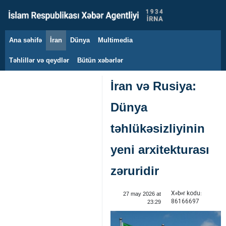
Ana səhifə
İran
Dünya
Multimedia
6 avqust 2026
Təhlillər və qeydlər
Bütün xəbərlər
İran və Rusiya:
Dünya
təhlükəsizliyinin
yeni arxitekturası
zəruridir
Xəbər kodu:
27 may 2026 at
86166697
23:29