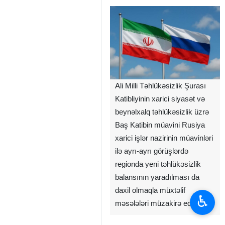
Ali Milli Təhlükəsizlik Şurası
Katibliyinin xarici siyasət və
beynəlxalq təhlükəsizlik üzrə
Baş Katibin müavini Rusiya
xarici işlər nazirinin müavinləri
ilə ayrı-ayrı görüşlərdə
regionda yeni təhlükəsizlik
balansının yaradılması da
daxil olmaqla müxtəlif
♿︎
məsələləri müzakirə edib.