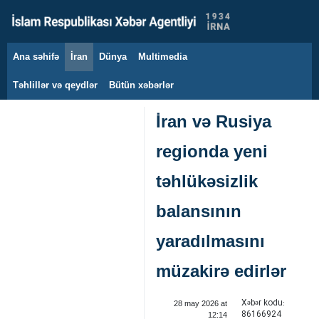
Ana səhifə
İran
Dünya
Multimedia
9 avqust 2026
Təhlillər və qeydlər
Bütün xəbərlər
İran və Rusiya
regionda yeni
təhlükəsizlik
balansının
yaradılmasını
müzakirə edirlər
Xəbər kodu:
28 may 2026 at
86166924
12:14