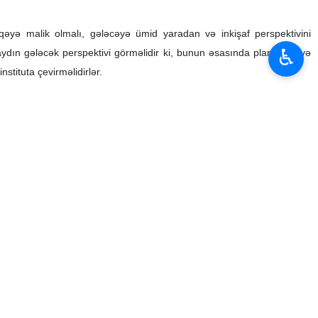
♿︎
ümü münasibətilə ünvanladığı müraciətdə millət vəkillərinin,
ini yüksək qiymətləndirərək, həqiqi xalq nümayəndəsinin xalqın
əmrəyliyin qorunmasının vacibliyini qeyd edərək bildirib: İslam və
şəkildə milli birliyin möhkəmləndirilməsinə səy göstərməli, istər
ından xalqın birliyinin və bütövlüyünün təcəssümü olmalıdırlar.
ə İran İslam Respublikasının əziz xalqını və parlamentin möhtərəm
ölkənin inkişafı istiqamətində göstərdiyi səylərə görə təşəkkürümü
publikasında qanunvericilik sisteminin əsas sütunudur; xalq iradəsinin