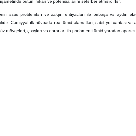
menei 7 Xordad – İslam Şurası Məclisinin ilk çağırışının açılış ildön
həmməd Baqir Qalibafın ölkənin inkişafı istiqamətindəki fəaliyyətlər
ə seçilən şəxs olduğunu vurğulayıb. O, milli birlik və hazırkı nadir h
iyi və yüksəlişi üçün çalışan bütün fədakarlar bundan sonra daha artıq 
yrılıqlarını qarşıdurma və parçalanmaya çevirməməli, söz və əməl baxım
n mətni belədir:
clisinin ilk çağırışının fəaliyyətə başlaması ildönümü münasibətil
nasibətlə xüsusilə cənab doktor Məhəmməd Baqir Qalibafa parlamentin 
inin özüdür, dini əsaslı xalq hakimiyyətinin təcəssümüdür və İslam Res