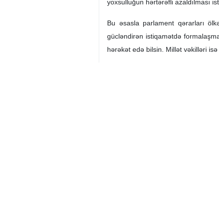
Həzrət Ayətullah Seyid Müctəba Xa
xüsusilə parlament sədri cənab Mə
özündən olan və xalqın səviyyəsind
inqilab, eləcə də İranın müstəqill
zəruri, istər qeyri-zəruri fikir a
İslam İnqilabı Rəhbərinin müraciətini
Bismillahir-Rəhmanir-Rəhim
Qurban bayramı və İslam Şurası Mə
nümayəndələrini təbrik edir, bu mü
bildirirəm.
İslam Şurası Məclisi xalqın mahiyyət