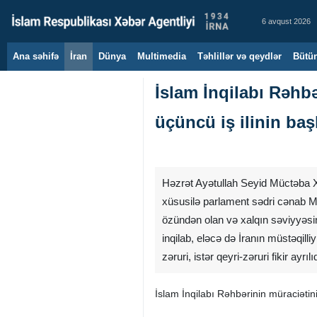
6 avqust 2026
Ana səhifə
İran
Dünya
Multimedia
Təhlillər və qeydlər
Bütün
İslam İnqilabı Rəhbə
üçüncü iş ilinin ba