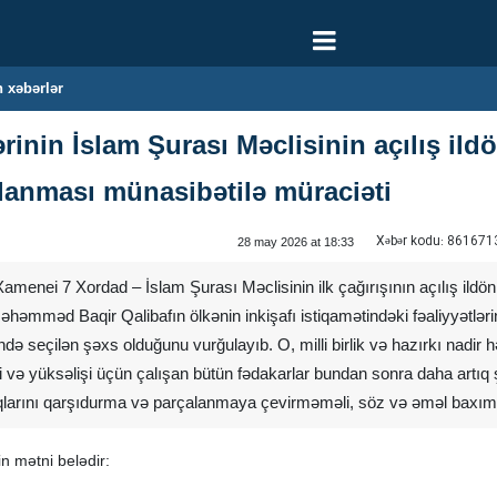
 xəbərlər
rinin İslam Şurası Məclisinin açılış il
şlanması münasibətilə müraciəti
Xəbər kodu:
861671
28 may 2026 at 18:33