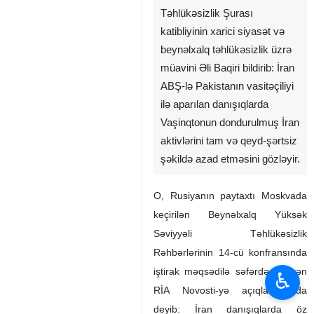
Təhlükəsizlik Şurası
katibliyinin xarici siyasət və
beynəlxalq təhlükəsizlik üzrə
müavini Əli Baqiri bildirib: İran
ABŞ-lə Pakistanın vasitəçiliyi
ilə aparılan danışıqlarda
Vaşinqtonun dondurulmuş İran
aktivlərini tam və qeyd-şərtsiz
şəkildə azad etməsini gözləyir.
O, Rusiyanın paytaxtı Moskvada
keçirilən Beynəlxalq Yüksək
Səviyyəli Təhlükəsizlik
Rəhbərlərinin 14-cü konfransında
iştirak məqsədilə səfərdə olarkən
♿︎
RİA Novosti-yə açıqlamasında
deyib: İran danışıqlarda öz