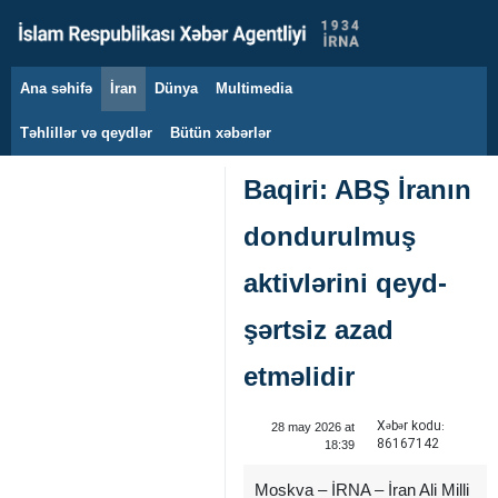
Ana səhifə
İran
Dünya
Multimedia
8 avqust 2026
Təhlillər və qeydlər
Bütün xəbərlər
Baqiri: ABŞ İranın
dondurulmuş
aktivlərini qeyd-
şərtsiz azad
etməlidir
Xəbər kodu:
28 may 2026 at
86167142
18:39
Moskva – İRNA – İran Ali Milli