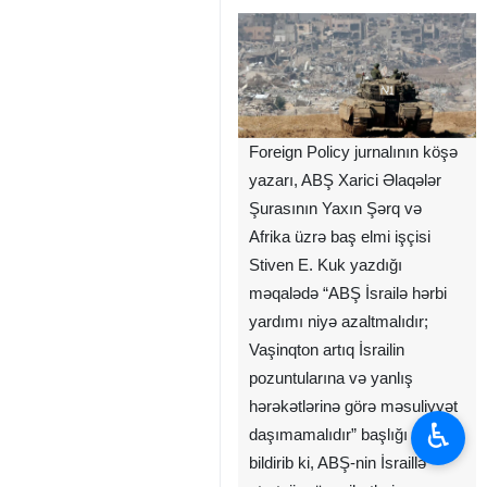
Foreign Policy jurnalının köşə
yazarı, ABŞ Xarici Əlaqələr
Şurasının Yaxın Şərq və
Afrika üzrə baş elmi işçisi
Stiven E. Kuk yazdığı
məqalədə “ABŞ İsrailə hərbi
yardımı niyə azaltmalıdır;
Vaşinqton artıq İsrailin
pozuntularına və yanlış
hərəkətlərinə görə məsuliyyət
♿︎
daşımamalıdır” başlığı ilə
bildirib ki, ABŞ-nin İsraillə