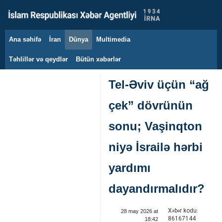
Ana səhifə
İran
Dünya
Multimedia
7 avqust 2026
Təhlillər və qeydlər
Bütün xəbərlər
Tel-Əviv üçün “ağ
çek” dövrünün
sonu; Vaşinqton
niyə İsrailə hərbi
yardımı
dayandırmalıdır?
Xəbər kodu:
28 may 2026 at
86167144
18:42