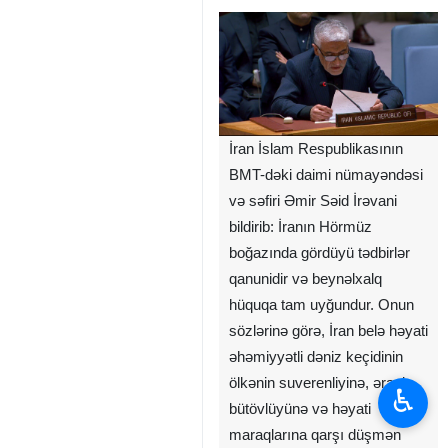
İran İslam Respublikasının
BMT-dəki daimi nümayəndəsi
və səfiri Əmir Səid İrəvani
bildirib: İranın Hörmüz
boğazında gördüyü tədbirlər
qanunidir və beynəlxalq
hüquqa tam uyğundur. Onun
sözlərinə görə, İran belə həyati
əhəmiyyətli dəniz keçidinin
ölkənin suverenliyinə, ərazi
♿︎
bütövlüyünə və həyati
maraqlarına qarşı düşmən