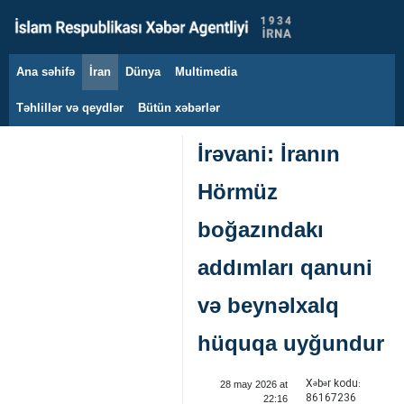
Ana səhifə
İran
Dünya
Multimedia
10 avqust 2026
Təhlillər və qeydlər
Bütün xəbərlər
İrəvani: İranın
Hörmüz
boğazındakı
addımları qanuni
və beynəlxalq
hüquqa uyğundur
Xəbər kodu:
28 may 2026 at
86167236
22:16