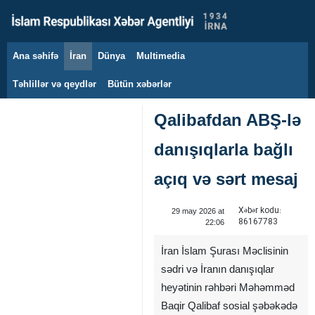
Ana səhifə
İran
Dünya
Multimedia
8 avqust 2026
Təhlillər və qeydlər
Bütün xəbərlər
Qalibafdan ABŞ-lə
danışıqlarla bağlı
açıq və sərt mesaj
Xəbər kodu:
29 may 2026 at
86167783
22:06
İran İslam Şurası Məclisinin
sədri və İranın danışıqlar
heyətinin rəhbəri Məhəmməd
Baqir Qalibaf sosial şəbəkədə