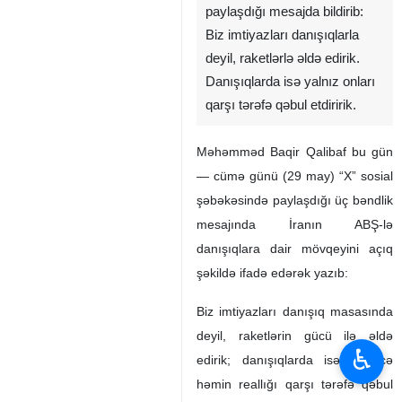
paylaşdığı mesajda bildirib:
Biz imtiyazları danışıqlarla
deyil, raketlərlə əldə edirik.
Danışıqlarda isə yalnız onları
qarşı tərəfə qəbul etdiririk.
Məhəmməd Baqir Qalibaf bu gün
— cümə günü (29 may) “X” sosial
şəbəkəsində paylaşdığı üç bəndlik
mesajında İranın ABŞ-lə
danışıqlara dair mövqeyini açıq
şəkildə ifadə edərək yazıb:
Biz imtiyazları danışıq masasında
deyil, raketlərin gücü ilə əldə
♿︎
edirik; danışıqlarda isə sadəcə
həmin reallığı qarşı tərəfə qəbul