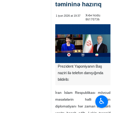
təmininə hazırıq
Xəbər kodu:
1 iyun 2026 at 19:37
86170736
Prezident Yaponiyanın Baş
naziri ilə telefon danışığında
bildirib:
İran İslam Respublikası mövcud
♿︎
məsələlərin həlli üçün
diplomatiyanı hər zaman ən təsirli
vasitə hesab edib. Lakin təəssüf