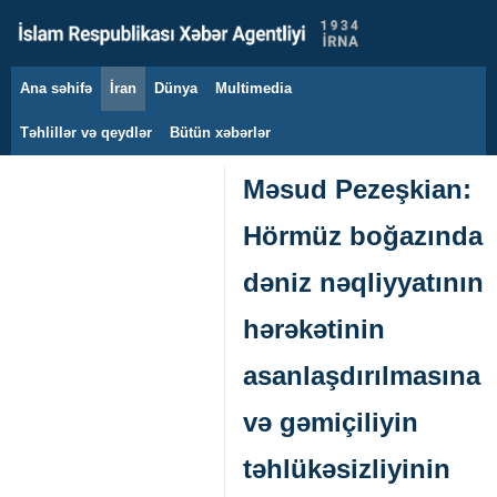
Ana səhifə
İran
Dünya
Multimedia
7 avqust 2026
Təhlillər və qeydlər
Bütün xəbərlər
Məsud Pezeşkian:
Hörmüz boğazında
dəniz nəqliyyatının
hərəkətinin
asanlaşdırılmasına
və gəmiçiliyin
təhlükəsizliyinin