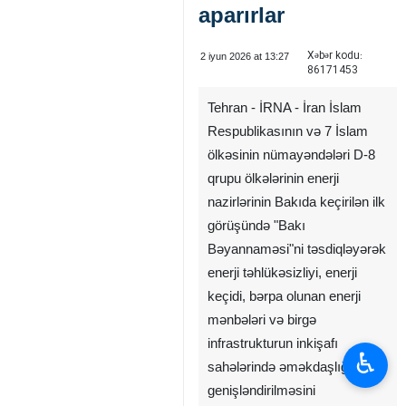
aparırlar
Xəbər kodu:
2 iyun 2026 at 13:27
86171453
Tehran - İRNA - İran İslam
Respublikasının və 7 İslam
ölkəsinin nümayəndələri D-8
qrupu ölkələrinin enerji
nazirlərinin Bakıda keçirilən ilk
görüşündə "Bakı
Bəyannaməsi"ni təsdiqləyərək
enerji təhlükəsizliyi, enerji
keçidi, bərpa olunan enerji
mənbələri və birgə
infrastrukturun inkişafı
♿︎
sahələrində əməkdaşlığın
genişləndirilməsini