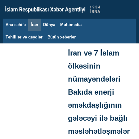
Ana səhifə
İran
Dünya
Multimedia
9 avqust 2026
Təhlillər və qeydlər
Bütün xəbərlər
İran və 7 İslam
ölkəsinin
nümayəndələri
Bakıda enerji
əməkdaşlığının
gələcəyi ilə bağlı
məsləhətləşmələr