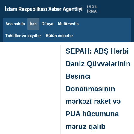
Ana səhifə
İran
Dünya
Multimedia
9 avqust 2026
Təhlillər və qeydlər
Bütün xəbərlər
SEPAH: ABŞ Hərbi
Dəniz Qüvvələrinin
Beşinci
Donanmasının
mərkəzi raket və
PUA hücumuna
məruz qalıb