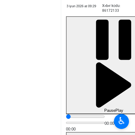
Xəbər kodu:
3 iyun 2026 at 09:29
86172133
Pause
Play
♿︎
00:00
00:00