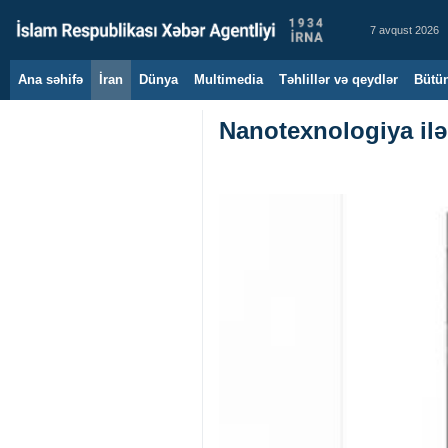
7 avqust 2026
Ana səhifə
İran
Dünya
Multimedia
Təhlillər və qeydlər
Bütün
Nanotexnologiya ilə 