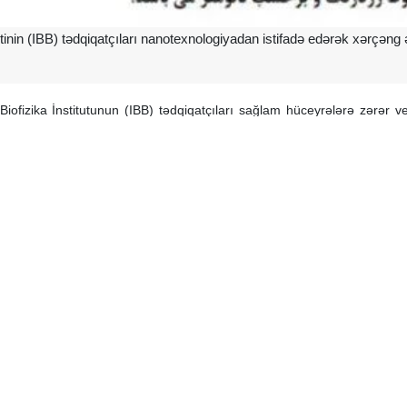
inin (IBB) tədqiqatçıları nanotexnologiyadan istifadə edərək xərçəng 
Biofizika İnstitutunun (IBB) tədqiqatçıları sağlam hüceyrələrə zərər 
fektivliyini artıra biliblər.
mi nailiyyət, təbii zülal olan "albumin"in nano-formasından istifadə ed
luna baxmayaraq, kimyaterapiya həmişə sağlam toxumalara zərər v
 Universitetinin tədqiqatçıları xərçəng hüceyrələrinin həyati yolların
əti və sitotoksiklik kimi məhdudiyyətləri aradan qaldırmaq üçün yenidə
əbii "albumin" zülalına birləşdirilərək nanometr ölçülərində istehsal ed
də edir və dərmanı şiş toxumasında yavaş-yavaş buraxır. Bu yeni ya
b olur və müalicənin effektivliyini artırır.