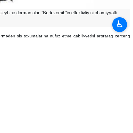
əleyhinə dərman olan "Bortezomib"in effektivliyini əhəmiyyətli
♿︎
vermədən şiş toxumalarına nüfuz etmə qabiliyyətini artıraraq xərçəng
ərək minimal yan təsirlərlə hədəf xərçəng müalicəsi üçün yeni bir yol
ermək və ağır yan təsirlərə səbəb olmaq kimi böyük çətinliklə
ı pozan strateji dərman olan "Bortezomib"i nanotexnologiyaya əsaslanan
n hazırlayıblar.
ilmişdir. Albumin kimi tanınan bu ağıllı nanodaşıyıcı, şiş toxumalarına
naşma sağlam hüceyrələrin kimyaterapiya dərmanlarının fraqmentləri