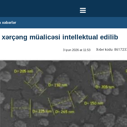
 xəbərlər
xərçəng müalicəsi intellektual edilib
Xəbər kodu:
861723
3 iyun 2026 at 11:53