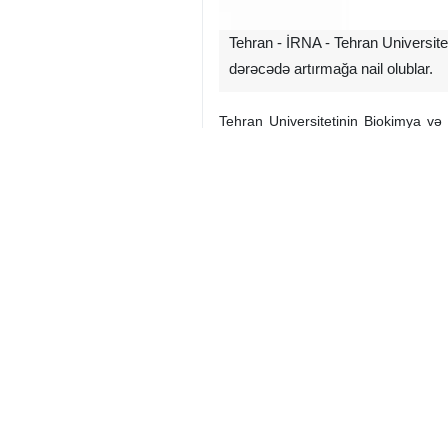
Tehran - İRNA - Tehran Universitet
dərəcədə artırmağa nail olublar.
Tehran Universitetinin Biokimya və 
əleyhinə dərman olan "Bortezomib"in ef
İn vivo şəkildə sübut edilmiş bu el
təqdim edə bilər.
Xərçənglə mübarizədə mərkəzi ro
əlaqələndirilib. Bu baxımdan, Tehran
tədqiqat layihəsində dərman müqavim
Bu tədqiqatda "Bortezomib" dərmanı t
nüfuz etmək qabiliyyətindən istifa
tərəfindən daha az zədələnməsinə səbə