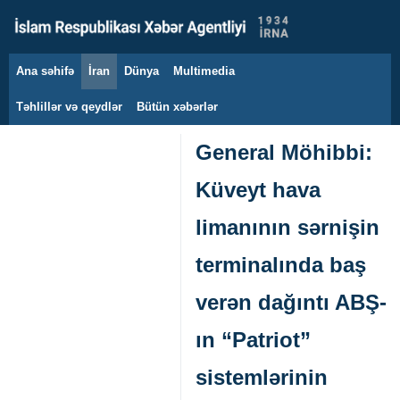
Ana səhifə
İran
Dünya
Multimedia
10 avqust 2026
Təhlillər və qeydlər
Bütün xəbərlər
General Möhibbi:
Küveyt hava
limanının sərnişin
terminalında baş
verən dağıntı ABŞ-
ın “Patriot”
sistemlərinin