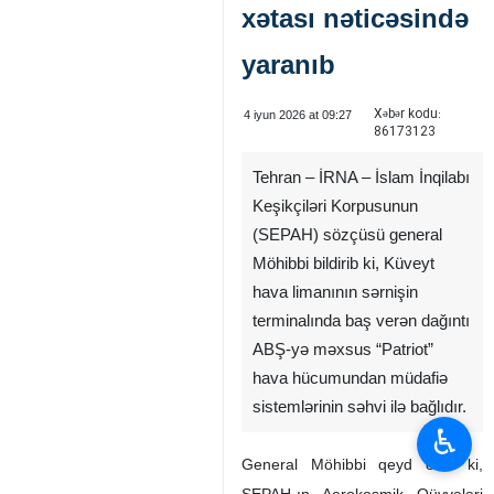
xətası nəticəsində
yaranıb
Xəbər kodu:
4 iyun 2026 at 09:27
86173123
Tehran – İRNA – İslam İnqilabı
Keşikçiləri Korpusunun
(SEPAH) sözçüsü general
Möhibbi bildirib ki, Küveyt
hava limanının sərnişin
terminalında baş verən dağıntı
ABŞ-yə məxsus “Patriot”
hava hücumundan müdafiə
sistemlərinin səhvi ilə bağlıdır.
♿︎
General Möhibbi qeyd edib ki,