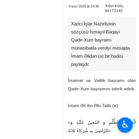
Xəbər kodu:
4 iyun 2026 at 14:35
86173343
Xarici İşlər Nazirliyinin
sözçüsü İsmayıl Bəqayi
Qədir-Xum bayramı
münasibətilə verdiyi mesajda
İmam Əlidən (ə) bir hədisi
paylaşdı:
İmamət və Vəlilik bayramı olan
Qədir-Xum bayramını təbrik edirik.
İmam Əli ibn Əbi Talib (ə):
♿︎
«اَلْعامِلُ بِالظُّلْمِ وَ المُعینُ عَلَیْهِ وَ
الرّاضِیُ بِهِ شُرَکاءُ ثَلاثَهٌ»