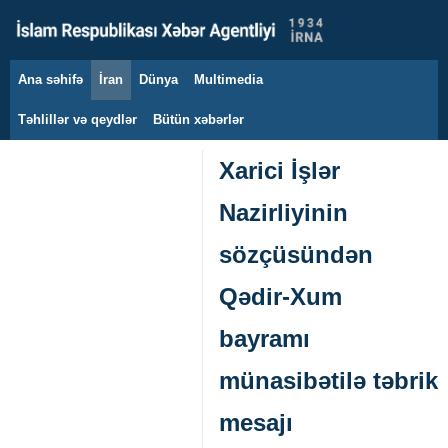
Ana səhifə
İran
Dünya
Multimedia
7 avqust 2026
Təhlillər və qeydlər
Bütün xəbərlər
Xarici İşlər
Nazirliyinin
sözçüsündən
Qədir-Xum
bayramı
münasibətilə təbrik
mesajı