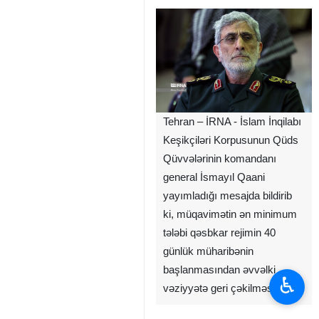
Tehran – İRNA - İslam İnqilabı
Keşikçiləri Korpusunun Qüds
Qüvvələrinin komandanı
general İsmayıl Qaani
yayımladığı mesajda bildirib
ki, müqavimətin ən minimum
tələbi qəsbkar rejimin 40
günlük müharibənin
başlanmasından əvvəlki
♿︎
vəziyyətə geri çəkilməsidir.