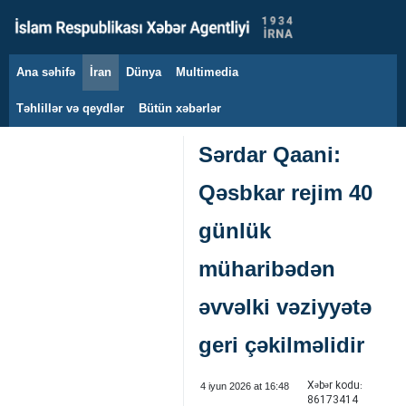
Ana səhifə
İran
Dünya
Multimedia
9 avqust 2026
Təhlillər və qeydlər
Bütün xəbərlər
Sərdar Qaani:
Qəsbkar rejim 40
günlük
müharibədən
əvvəlki vəziyyətə
geri çəkilməlidir
Xəbər kodu:
4 iyun 2026 at 16:48
86173414