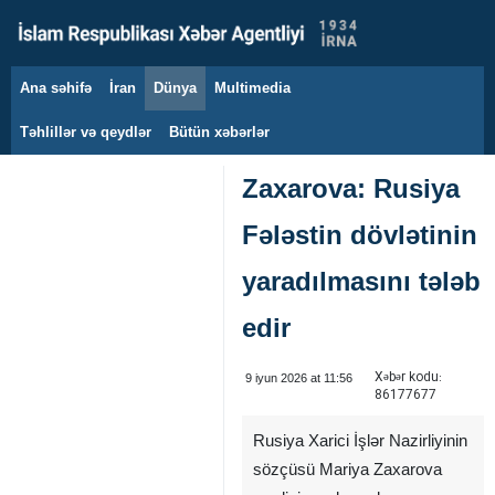
Ana səhifə
İran
Dünya
Multimedia
6 avqust 2026
Təhlillər və qeydlər
Bütün xəbərlər
Zaxarova: Rusiya
Fələstin dövlətinin
yaradılmasını tələb
edir
Xəbər kodu:
9 iyun 2026 at 11:56
86177677
Rusiya Xarici İşlər Nazirliyinin
sözçüsü Mariya Zaxarova