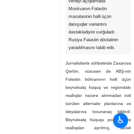
verdiyi açıqlamada
Moskvanın Fələstin
məsələsinin həlli üçün
danışıqlar variantını
dəstəklədiyini vurğuladı:
Rusiya Fələstin dövlətinin
yaradılmasını tələb edir.
Jurnalistlərlə söhbətində Zaxarova
Qərbin, xüsusən də ABŞ-nin
Fələstin böhranının həlli üçün
beynəlxalq hüquq və regiondakı
reallıqlar nəzərə alınmadan irəli
sürülən alternativ planlarına və
ideyalarına toxunaraq bildirdi:
♿︎
Beynəlxalq hüququ pozmaq və
reallıqdan ayrılmış, faciəli