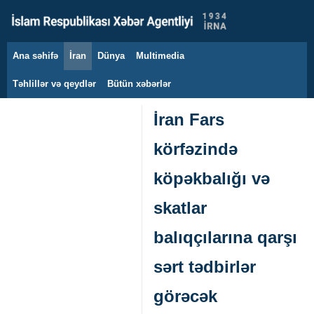
Ana səhifə
İran
Dünya
Multimedia
7 avqust 2026
Təhlillər və qeydlər
Bütün xəbərlər
İran Fars
körfəzində
köpəkbalığı və
skatlar
balıqçılarına qarşı
sərt tədbirlər
görəcək