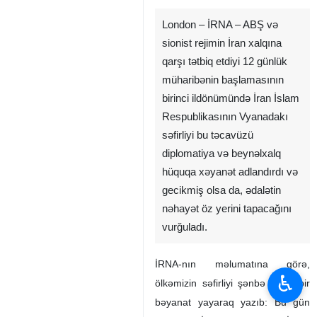
London – İRNA – ABŞ və
sionist rejimin İran xalqına
qarşı tətbiq etdiyi 12 günlük
müharibənin başlamasının
birinci ildönümündə İran İslam
Respublikasının Vyanadakı
səfirliyi bu təcavüzü
diplomatiya və beynəlxalq
hüquqa xəyanət adlandırdı və
gecikmiş olsa da, ədalətin
nəhayət öz yerini tapacağını
vurğuladı.
İRNA-nın məlumatına görə,
♿︎
ölkəmizin səfirliyi şənbə günü bir
bəyanat yayaraq yazıb: Bu gün