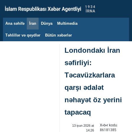
Ana səhifə
İran
Dünya
Multimedia
7 avqust 2026
Təhlillər və qeydlər
Bütün xəbərlər
Londondakı İran
səfirliyi:
Təcavüzkarlara
qarşı ədalət
nəhayət öz yerini
tapacaq
Xəbər kodu:
13 iyun 2026 at
86181385
14:26