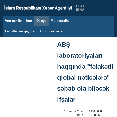
Ana səhifə
İran
Dünya
Multimedia
8 avqust 2026
Təhlillər və qeydlər
Bütün xəbərlər
ABŞ
laboratoriyaları
haqqında "fəlakətli
qlobal nəticələrə"
səbəb ola biləcək
ifşalar
Xəbər kodu:
13 iyun 2026 at
86181436
15:11