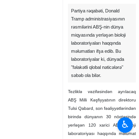
Partiya rəqabəti, Donald
Tramp administrasiyasının
rəsmilərini ABŞ-nin dünya
miqyasında yerləşən bioloji
laboratoriyaları haqqında
məlumatları ifşa edib. Bu
laboratoriyalar ki, dünyada
"fəlakətli qlobal nəticələrə"
səbəb ola bilər.
Tezliklə vəzifəsindən ayrılacaq
ABŞ Milli Kəşfiyyatının direktoru
Tulsi Qabard, son fəaliyyətlərindən
birində dünyanın 30 nöqtəsində
♿︎
yerləşən 120 xarici ABŞ bioloji
laboratoriyası haqqında məlumat