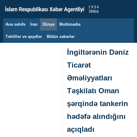
Ana səhifə
İran
Dünya
Multimedia
8 avqust 2026
Təhlillər və qeydlər
Bütün xəbərlər
İngiltərənin Dəniz
Ticarət
Əməliyyatları
Təşkilatı Oman
şərqində tankerin
hədəfə alındığını
açıqladı