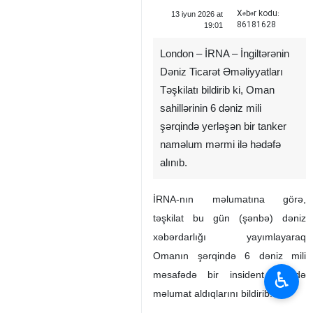
Xəbər kodu:
13 iyun 2026 at
86181628
19:01
London – İRNA – İngiltərənin
Dəniz Ticarət Əməliyyatları
Təşkilatı bildirib ki, Oman
sahillərinin 6 dəniz mili
şərqində yerləşən bir tanker
naməlum mərmi ilə hədəfə
alınıb.
İRNA-nın məlumatına görə,
təşkilat bu gün (şənbə) dəniz
xəbərdarlığı yayımlayaraq
Omanın şərqində 6 dəniz mili
♿︎
məsafədə bir insident barədə
məlumat aldıqlarını bildirib.