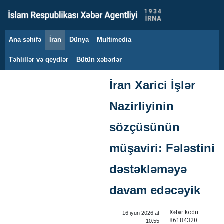
Ana səhifə
İran
Dünya
Multimedia
8 avqust 2026
Təhlillər və qeydlər
Bütün xəbərlər
İran Xarici İşlər
Nazirliyinin
sözçüsünün
müşaviri: Fələstini
dəstəkləməyə
davam edəcəyik
Xəbər kodu:
16 iyun 2026 at
86184320
10:55