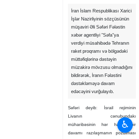
İran İslam Respublikası Xarici
İşlər Nazirliyinin sözçüsünün
müşaviri Əli Səfəri Fələstin
xəbər agentliyi "Səfa"ya
verdiyi müsahibədə Tehranın
raket proqramı və bölgədəki
müttəfiqlərinə dəstəyin
müzakirə mövzusu olmadığını
bildirərək, İranın Fələstini
dəstəkləməyə davam
edəcəyini vurğulayıb.
Səfəri deyib: İsrail rejiminin
Livanın cənubundakı
♿︎
müharibəsinin hər hansı bir
davamı razılaşmanın pozulması