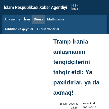
Ana səhifə
İran
Dünya
Multimedia
6 avqust 2026
Təhlillər və qeydlər
Bütün xəbərlər
Tramp İranla
anlaşmanın
tənqidçilərini
təhqir etdi: Ya
paxıldırlar, ya da
axmaq!
Xəbər kodu:
18 iyun 2026 at
86186560
15:18