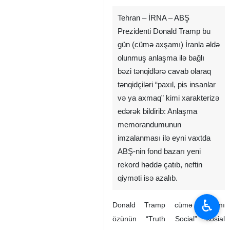
Tehran – İRNA – ABŞ
Prezidenti Donald Tramp bu
gün (cümə axşamı) İranla əldə
olunmuş anlaşma ilə bağlı
bəzi tənqidlərə cavab olaraq
tənqidçiləri “paxıl, pis insanlar
və ya axmaq” kimi xarakterizə
edərək bildirib: Anlaşma
memorandumunun
imzalanması ilə eyni vaxtda
ABŞ-nin fond bazarı yeni
rekord həddə çatıb, neftin
qiyməti isə azalıb.
♿︎
Donald Tramp cümə axşamı
özünün “Truth Social” sosial