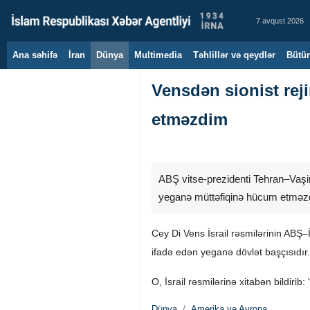
7 avqust 2026
Ana səhifə
İran
Dünya
Multimedia
Təhlillər və qeydlər
Bütün
Vensdən sionist rej
etməzdim
ABŞ vitse-prezidenti Tehran–Vaşin
yeganə müttəfiqinə hücum etməzd
Cey Di Vens İsrail rəsmilərinin ABŞ
ifadə edən yeganə dövlət başçısıdır.
O, İsrail rəsmilərinə xitabən bildi
Dünya
Amerika və Avropa