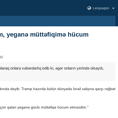
dım, yeganə müttəfiqimə hücum
92
raq onlara xəbərdarlıq edib ki, əgər onların yerində olsaydı,
bında deyib: Tramp hazırda bütün dünyada İsrail xalqına qarşı rəğbət
m üçün qalan yeganə güclü müttəfiqə hücum etməzdim.”