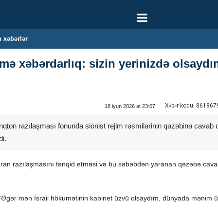
 xəbərlər
imə xəbərdarlıq: sizin yerinizdə olsay
Xəbər kodu:
861867
18 iyun 2026 at 23:07
qton razılaşması fonunda sionist rejim rəsmilərinin qəzəbinə cavab ola
i.
–İran razılaşmasını tənqid etməsi və bu səbəbdən yaranan qəzəbə cava
rib: “Əgər mən İsrail hökumətinin kabinet üzvü olsaydım, dünyada məni