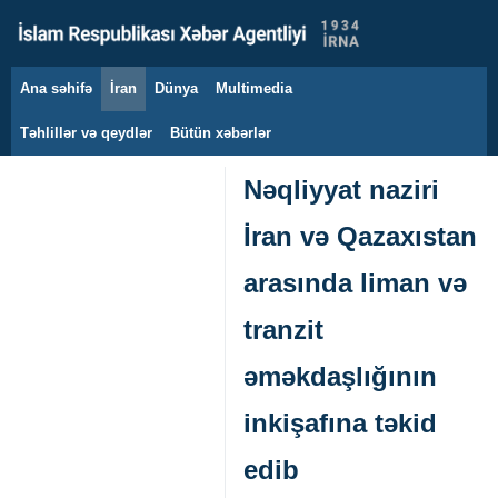
Ana səhifə
İran
Dünya
Multimedia
8 avqust 2026
Təhlillər və qeydlər
Bütün xəbərlər
Nəqliyyat naziri
İran və Qazaxıstan
arasında liman və
tranzit
əməkdaşlığının
inkişafına təkid
edib