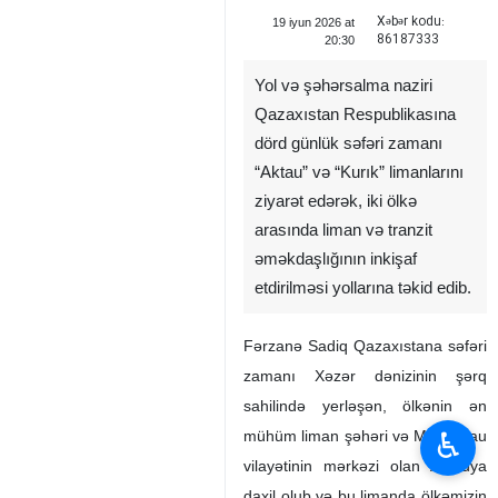
Xəbər kodu:
19 iyun 2026 at
86187333
20:30
Yol və şəhərsalma naziri
Qazaxıstan Respublikasına
dörd günlük səfəri zamanı
“Aktau” və “Kurık” limanlarını
ziyarət edərək, iki ölkə
arasında liman və tranzit
əməkdaşlığının inkişaf
etdirilməsi yollarına təkid edib.
Fərzanə Sadiq Qazaxıstana səfəri
zamanı Xəzər dənizinin şərq
sahilində yerləşən, ölkənin ən
♿︎
mühüm liman şəhəri və Manqistau
vilayətinin mərkəzi olan Aktauya
daxil olub və bu limanda ölkəmizin