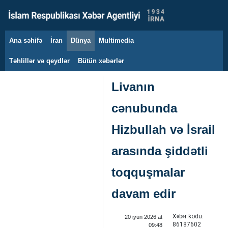
Ana səhifə
İran
Dünya
Multimedia
9 avqust 2026
Təhlillər və qeydlər
Bütün xəbərlər
Livanın
cənubunda
Hizbullah və İsrail
arasında şiddətli
toqquşmalar
davam edir
Xəbər kodu:
20 iyun 2026 at
86187602
09:48