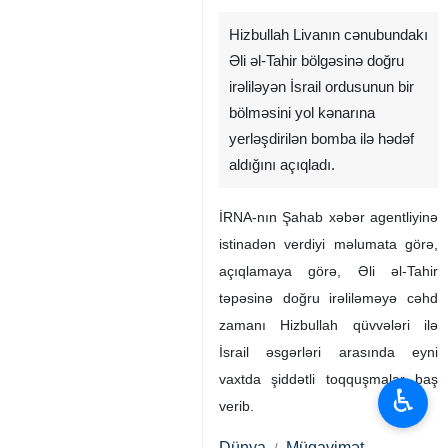
Hizbullah Livanın cənubundakı
Əli əl-Tahir bölgəsinə doğru
irəliləyən İsrail ordusunun bir
bölməsini yol kənarına
yerləşdirilən bomba ilə hədəf
aldığını açıqladı.
İRNA-nın Şahab ​​xəbər agentliyinə
istinadən verdiyi məlumata görə,
açıqlamaya görə, Əli əl-Tahir
təpəsinə doğru irəliləməyə cəhd
zamanı Hizbullah qüvvələri ilə
İsrail əsgərləri arasında eyni
vaxtda şiddətli toqquşmalar baş
♿︎
verib.
Dünya
Müqavimət