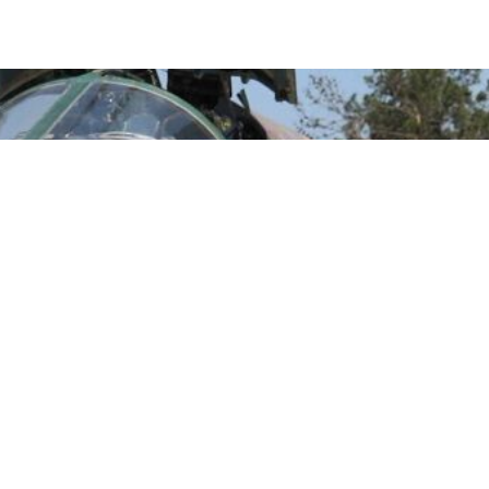
adən verdiyi məlumata görə, işğal olunmuş ərazilərin mətbəəsi ol
lən İsrail ordusunun "52-ci batalyon" komandirinin tankını təhvil verə