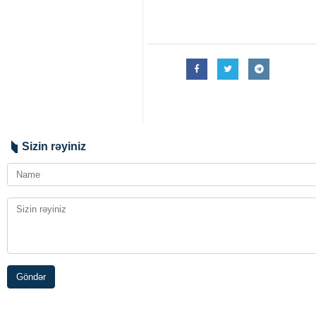
Şənbə günü səhər İsrail media or