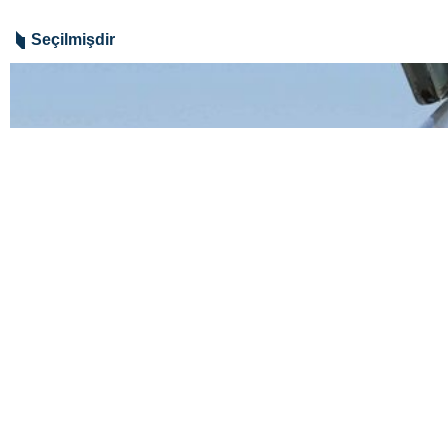
olmadığını bildirib.
İRNA-nın Mayadeen kanalına istin
qüvvələrin Livanın cənubunda öldürü
bildirib.
Dünya
Müqavimət
0 Persons
Sizin rəyiniz