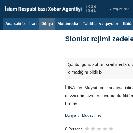
7 avqust 2026
Ana səhifə
İran
Dünya
Multimedia
Təhlillər və qeydlər
Bütün
Sionist rejimi zədə