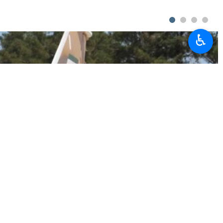
an Yedioth Aharonot qəzeti mövcud təhlükələr səbəbindən müvafiq
♿︎
 bilmədiyini və zədələnmiş bu tanka çıxışın hələ də mümkün olmadığını