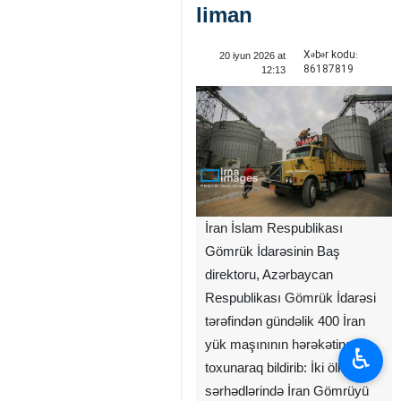
liman
Xəbər kodu:
20 iyun 2026 at
86187819
12:13
İran İslam Respublikası
Gömrük İdarəsinin Baş
direktoru, Azərbaycan
Respublikası Gömrük İdarəsi
tərəfindən gündəlik 400 İran
yük maşınının hərəkətinə
♿︎
toxunaraq bildirib: İki ölkənin
sərhədlərində İran Gömrüyü