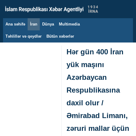
Ana səhifə
İran
Dünya
Multimedia
8 avqust 2026
Təhlillər və qeydlər
Bütün xəbərlər
Hər gün 400 İran
yük maşını
Azərbaycan
Respublikasına
daxil olur /
Əmirabad Limanı,
zəruri mallar üçün