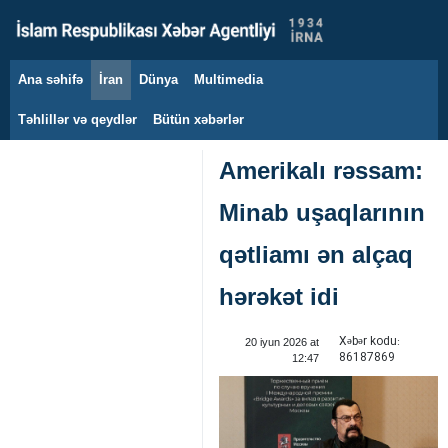
Ana səhifə
İran
Dünya
Multimedia
6 avqust 2026
Təhlillər və qeydlər
Bütün xəbərlər
Amerikalı rəssam:
Minab uşaqlarının
qətliamı ən alçaq
hərəkət idi
Xəbər kodu:
20 iyun 2026 at
86187869
12:47