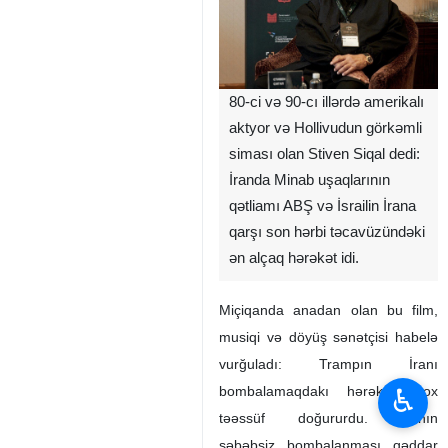
80-ci və 90-cı illərdə amerikalı
aktyor və Hollivudun görkəmli
siması olan Stiven Siqal dedi:
İranda Minab uşaqlarının
qətliamı ABŞ və İsrailin İrana
qarşı son hərbi təcavüzündəki
ən alçaq hərəkət idi.
Miçiqanda anadan olan bu film,
musiqi və döyüş sənətçisi habelə
vurğuladı: Trampın İranı
♿︎
bombalamaqdakı hərəkəti çox
təəssüf doğururdu. İranın
səbəbsiz bombalanması qəddar