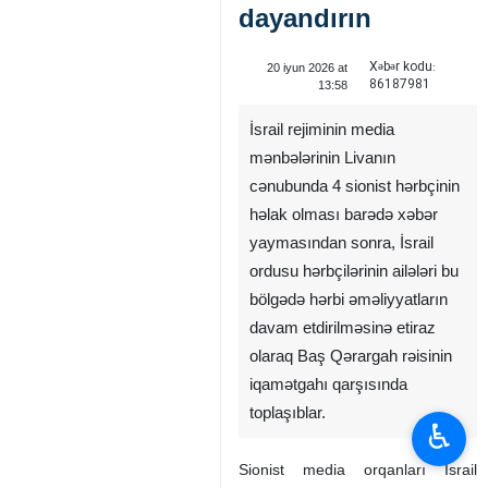
dayandırın
Xəbər kodu:
20 iyun 2026 at
86187981
13:58
İsrail rejiminin media
mənbələrinin Livanın
cənubunda 4 sionist hərbçinin
həlak olması barədə xəbər
yaymasından sonra, İsrail
ordusu hərbçilərinin ailələri bu
bölgədə hərbi əməliyyatların
davam etdirilməsinə etiraz
olaraq Baş Qərargah rəisinin
iqamətgahı qarşısında
toplaşıblar.
♿︎
Sionist media orqanları İsrail