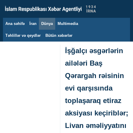
Ana səhifə
İran
Dünya
Multimedia
9 avqust 2026
Təhlillər və qeydlər
Bütün xəbərlər
İşğalçı əsgərlərin
ailələri Baş
Qərargah rəisinin
evi qarşısında
toplaşaraq etiraz
aksiyası keçiriblər;
Livan əməliyyatını