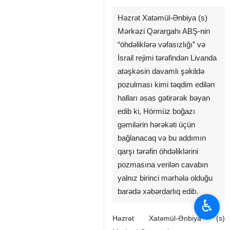
Həzrət Xatəmül-Ənbiya (s)
Mərkəzi Qərargahı ABŞ-nin
“öhdəliklərə vəfasızlığı” və
İsrail rejimi tərəfindən Livanda
atəşkəsin davamlı şəkildə
pozulması kimi təqdim edilən
halları əsas gətirərək bəyan
edib ki, Hörmüz boğazı
gəmilərin hərəkəti üçün
bağlanacaq və bu addımın
qarşı tərəfin öhdəliklərini
pozmasına verilən cavabın
yalnız birinci mərhələ olduğu
barədə xəbərdarlıq edib.
♿︎
Həzrət Xatəmül-Ənbiya (s)