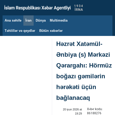
Ana səhifə
İran
Dünya
Multimedia
7 avqust 2026
Təhlillər və qeydlər
Bütün xəbərlər
Həzrət Xatəmül-
Ənbiya (s) Mərkəzi
Qərargahı: Hörmüz
boğazı gəmilərin
hərəkəti üçün
bağlanacaq
Xəbər kodu:
20 iyun 2026 at
86188276
19:29