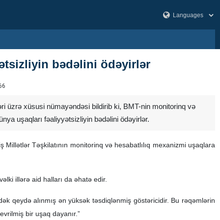
sizliyin bədəlini ödəyirlər
66