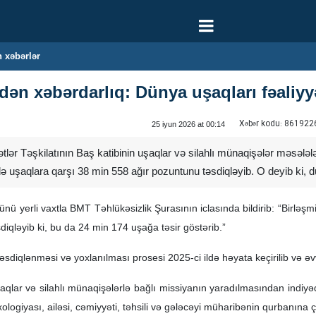
 xəbərlər
 xəbərdarlıq: Dünya uşaqları fəaliyyət
Xəbər kodu:
861922
25 iyun 2026 at 00:14