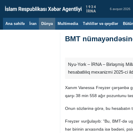
6 avqust 2026
Ana səhifə
İran
Dünya
Multimedia
Təhlillər və qeydlər
Bütün
BMT nümayəndəsindən