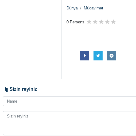
Nyu-York – İRNA – Birləşmiş Millə
hesabatlılıq mexanizmi 2025-ci ild