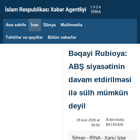
Ana səhifə
İran
Dünya
Multimedia
7 avqust 2026
Təhlillər və qeydlər
Bütün xəbərlər
Bəqayi Rubioya:
ABŞ siyasətinin
davam etdirilməsi
ilə sülh mümkün
deyil
Xəbər kodu:
25 iyun 2026 at
86192426
09:50
Tehran - İRNA - Xarici İşlər