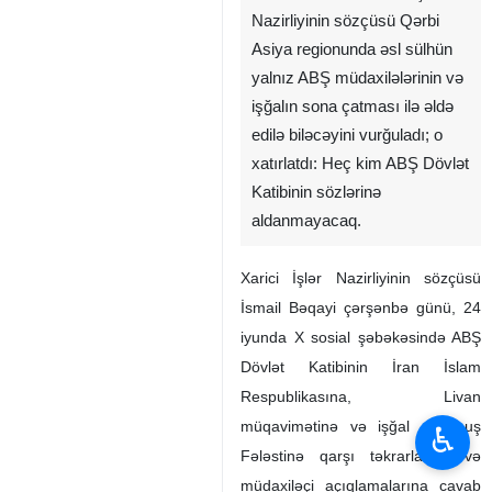
Nazirliyinin sözçüsü Qərbi
Asiya regionunda əsl sülhün
yalnız ABŞ müdaxilələrinin və
işğalın sona çatması ilə əldə
edilə biləcəyini vurğuladı; o
xatırlatdı: Heç kim ABŞ Dövlət
Katibinin sözlərinə
aldanmayacaq.
Xarici İşlər Nazirliyinin sözçüsü
İsmail Bəqayi çərşənbə günü, 24
iyunda X sosial şəbəkəsində ABŞ
Dövlət Katibinin İran İslam
Respublikasına, Livan
müqavimətinə və işğal olunmuş
♿︎
Fələstinə qarşı təkrarlanan və
müdaxiləçi açıqlamalarına cavab