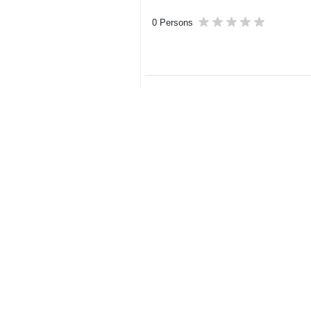
0 Persons
Sizin rəyiniz
Göndər