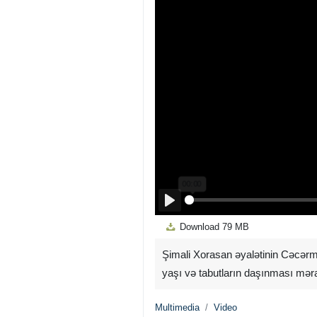
Play
Download
79 MB
Şimali Xorasan əyalətinin Cəcər
yaşı və tabutların daşınması məra
Multimedia
Video