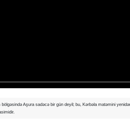
m bölgəsində Aşura sadəcə bir gün deyil; bu, Kərbəla matəmini yen
simidir.