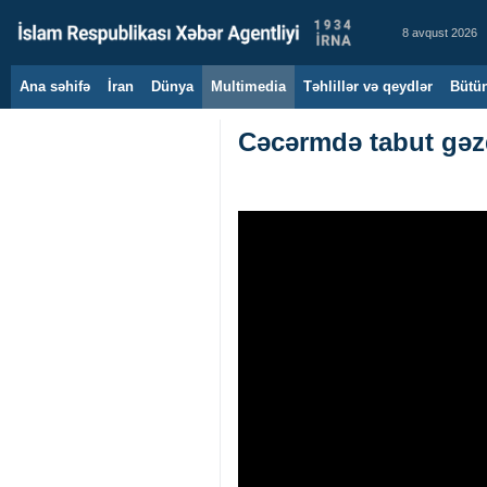
8 avqust 2026
Ana səhifə
İran
Dünya
Multimedia
Təhlillər və qeydlər
Bütün
Cəcərmdə tabut gəz