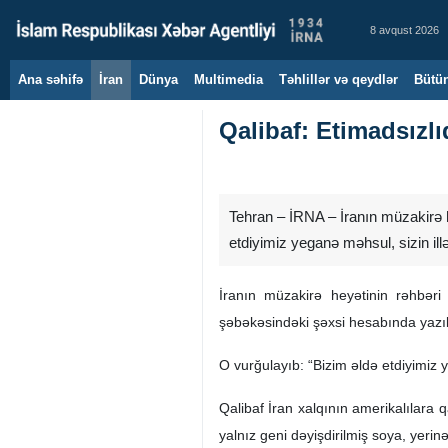
8 avqust 2026
Ana səhifə
İran
Dünya
Multimedia
Təhlillər və qeydlər
Bütün
Qalibaf: Etimadsızlıq
Tehran – İRNA – İranın müzakirə he
etdiyimiz yeganə məhsul, sizin ill
İranın müzakirə heyətinin rəhbəri
şəbəkəsindəki şəxsi hesabında yazıb:
O vurğulayıb: “Bizim əldə etdiyimiz y
Qalibaf İran xalqının amerikalılara 
yalnız geni dəyişdirilmiş soya, yerinə