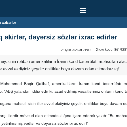
 xəbərlər
 əkirlər, dəyərsiz sözlər ixrac edirlər
Xəbər kodu:
861928
25 iyun 2026 at 21:00
yətinin rəhbəri amerikalıların İranın kənd təsərrüfatı məhsulları alac
ər əvvəl əkdiyiniz şeydir: onilliklər boyu davam edən etimadsızlıq!”
 Məhəmməd Baqir Qalibaf, amerikalıların İranın kənd təsərrüfatı mə
 “ABŞ yalandan iddia edir ki, azad edilmiş vəsaitlərimiz onların kənd t
eganə məhsul, sizin illər əvvəl əkdiyiniz şeydir: onilliklər boyu davam e
qarşı illərdir mövcud olan etimadsızlığına işarə edərək yazıb: “Bu məhs
 yetirilməmiş vədlər və dəyərsiz sözlər ixrac edir!”