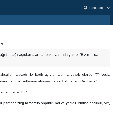
19
ağı ilə bağlı açıqlamalarına reaksiyasında yazıb: “Bizim əldə
hsulları alacağı ilə bağlı açıqlamalarına cavab olaraq “X” sosial
əsərrüfatı məhsullarının alınmasına sərf olunacaq. Qəribədir!”
dən etimadsızlıq!”
ul [etimadsızlıq] tamamilə orqanik, bol və yerlidir. Amma görünür, ABŞ