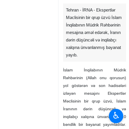
Tehran - İRNA - Ekspertlər
Məclisinin bir qrup üzvü İslam
İnqilabının Müdrik Rəhbərinin
mesajına əməl edərək, İranın
dərin düşüncəli və inqilabçı
xalqına ünvanlanmış bəyanat
yayıb.
İslam İnqilabının Müdrik
Rəhbərinin (Allah onu qorusun)
♿︎
yol göstərən və son hadisələri
izləyən mesajını Ekspertlər