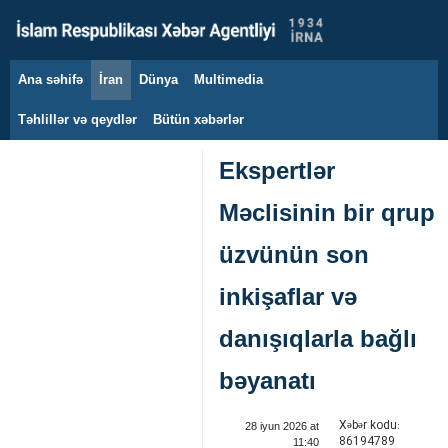
Ana səhifə
İran
Dünya
Multimedia
6 avqust 2026
Təhlillər və qeydlər
Bütün xəbərlər
Ekspertlər
Məclisinin bir qrup
üzvünün son
inkişaflar və
danışıqlarla bağlı
bəyanatı
Xəbər kodu:
28 iyun 2026 at
86194789
11:40