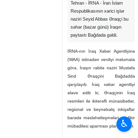
Download
10 MB
fullscreen
Tehran - İRNA - İran İslam
Respublikasının xarici işlər
naziri Seyid Abbas Əraqçi bu
səhər (bazar günü) İraqın
paytaxtı Bağdada gəldi.
İRNA-nın İraq Xəbər Agentliyinə
(WAA) istinadən verdiyi məlumata
görə, İraqın rabitə naziri Mustafa
Sind Əraqçini Bağdadda
qarşılayıb. İraq xəbər agentliyi
əlavə edib ki, Əraqçinin İraq
rəsmiləri ilə ikitərəfli münasibətlər,
♿︎
regional və beynəlxalq inkişaflar
barədə məsləhətləşmələri və fikir