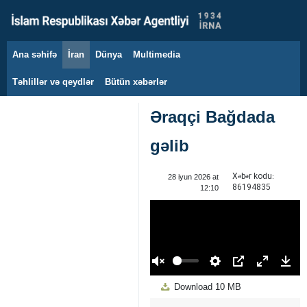
Ana səhifə
İran
Dünya
Multimedia
10 avqust 2026
Təhlillər və qeydlər
Bütün xəbərlər
Əraqçi Bağdada
gəlib
Xəbər kodu:
28 iyun 2026 at
86194835
12:10
00:00
Play
Unmute
Settings
PIP
Enter
Down