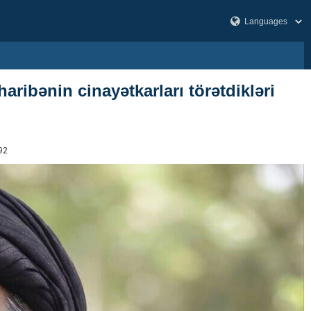
aribənin cinayətkarları törətdikləri
92