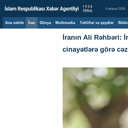
6 avqust 2026
Ana səhifə
İran
Dünya
Multimedia
Təhlillər və qeydlər
Bütün
İranın Ali Rəhbəri: 
cinayətlərə görə cəz