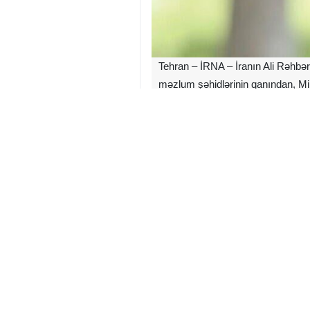
Tehran – İRNA – İranın Ali Rəhbə
məzlum şəhidlərinin qanından, Mi
hücumlara, bir neçə günlük körpəl
yeganə böyük mücahid Rəhbərinin 
daxili və beynəlxalq məhkəmə orqan
cəzaya çatdırılmalıdırlar.”
Həzrət Ayətullah Seyid Müctəba Hü
müraciətdə əsas məqamları belə bə
Hüseyni hərəkatı və qiyamı haqqın 
zirvəsidir və dünyanın bütün azad 
damarlarında axaraq həyat bəxş e
çatmağa çalışmalıdır.