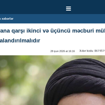
 xəbərlər
İrana qarşı ikinci və üçüncü məcburi müh
alandırılmalıdır
Xəbər kodu:
861951
28 iyun 2026 at 16:16