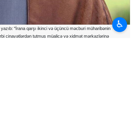
♿︎
yazıb: “İrana qarşı ikinci və üçüncü məcburi müharibənin
rbi cinayətlərdən tutmuş müalicə və xidmət mərkəzlərinə
ların başında isə misilsiz şəxsiyyət, bənzəri olmayan inci, dövrün
ta minlərlə mühüm hüquqi işdən ibarət dosye təşkil edir və bunlar
lanmalı və törətdikləri cinayət əməllərinə görə layiq olduqları
lə silahdaşlarının şəhadətinin ildönümü münasibətilə yayımladığı
nə haqqla-batilin, ədalətlə-zülmün qarşıdurmasının tarixdəki ən uca
 İmam Hüseynin (ə) qanı “Allahın qanı” adlandırılır; bu qan aləmin
aynaqdan qaynaqlandığı üçün daim Hüseyni qiyamının məqsədlərinə