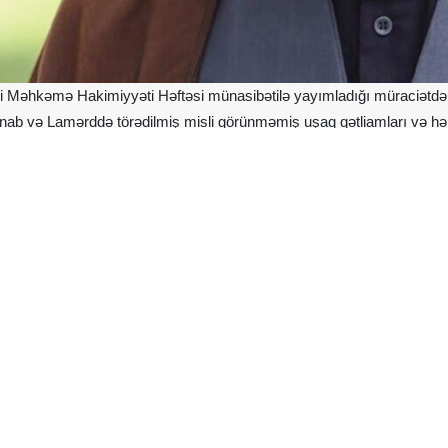
ri Məhkəmə Hakimiyyəti Həftəsi münasibətilə yayımladığı müraciətdə 
nab və Lamərddə törədilmiş misli görünməmiş uşaq qətliamları və hə
ərin qətlə yetirilməsindən əziz qocaların öldürülməsinədək, bütün bun
(məqamı uca olsun) şəhid edilməsinədək hər bir hadisə yüzlərlə, hət
larında ciddi şəkildə araşdırılmalıdır. Şübhəsiz ki, cinayətkarlar yaxa
seyni Xamenei Məhkəmə Hakimiyyəti Həftəsi və Ayətullah Behişti i
yan edib:
bərqərar edilməsi, ümmətin islahı, zülm və haqsızlıqla mübarizə nami
insanları üçün son dərəcə dəyərli və unudulmaz dərslər ehtiva edir.
dən qəhrəmanlıqlar yaradır. İran İslam İnqilabı da həmin nurani q